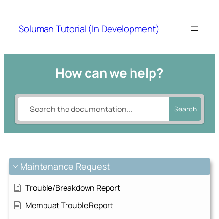
Skip
to
Soluman Tutorial (In Development)
content
How can we help?
Search
Maintenance Request
Trouble/Breakdown Report
Membuat Trouble Report