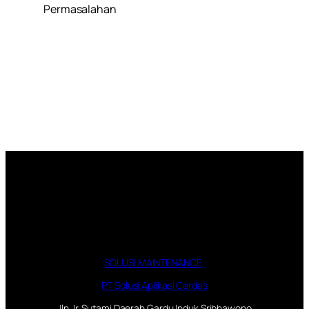
Permasalahan
SOLUSI MAINTENANCE,
PT Solusi Aplikasi Cerdas
Jln. Ir. Sutami Daerah Gardu Induk Sribhawono