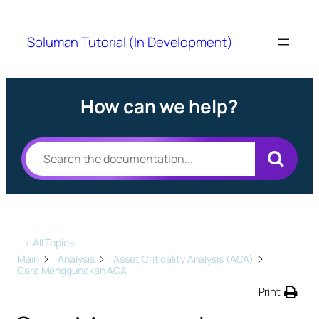
Soluman Tutorial (In Development)
How can we help?
< All Topics
Main
Analysis
Asset Criticality Analysis (ACA)
Cara Menggunakan ACA
Print