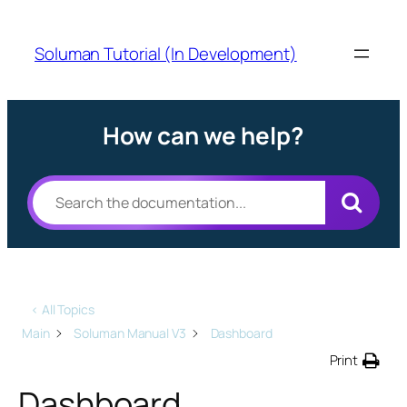
Soluman Tutorial (In Development)
How can we help?
< All Topics
Main
Soluman Manual V3
Dashboard
Print
Dashboard