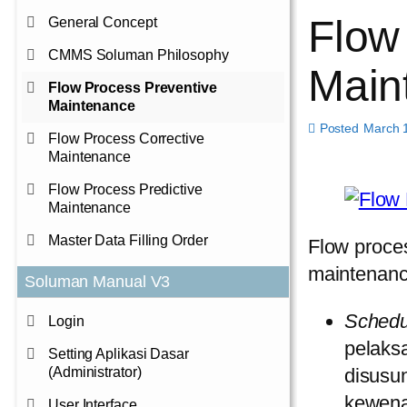
Flow
General Concept
CMMS Soluman Philosophy
Main
Flow Process Preventive
Maintenance
Posted
March 
Flow Process Corrective
Maintenance
Flow Process Predictive
Maintenance
Master Data Filling Order
Flow proces
maintenanc
Soluman Manual V3
Schedu
Login
pelaks
Setting Aplikasi Dasar
(Administrator)
disusun
kewen
User Interface