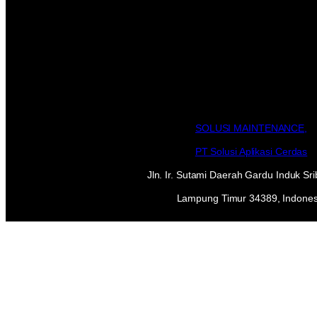
SOLUSI MAINTENANCE,
PT Solusi Aplikasi Cerdas
Jln. Ir. Sutami Daerah Gardu Induk S
Lampung Timur 34389, Indones
+62 812 7968 2986
customer.service@solusi-maintena