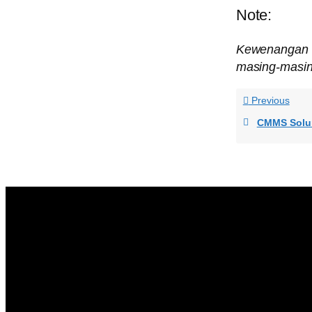
Note:
Kewenangan m
masing-masin
Previous
CMMS Solu