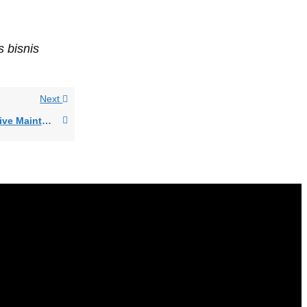
 bisnis
Next
Flow Process Corrective Maintenance