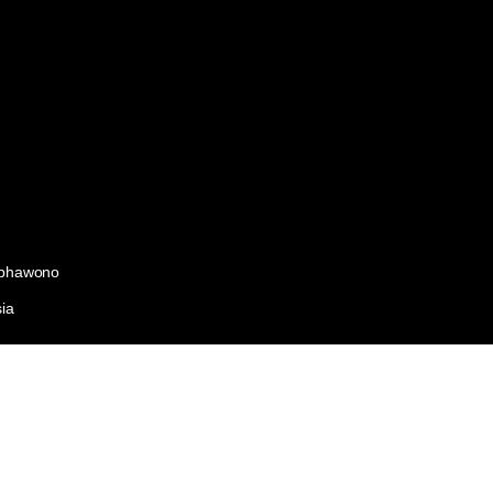
ribhawono
ia
nce.com