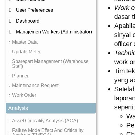
Work o
User Preferences
dasar 
Dashboard
Apabil
Manajemen Workers (Administrator)
sinyal
Master Data
office
Update Meter
Techni
work o
Sparepart Management (Warehouse
Staff)
Tim te
Planner
yang a
Maintenance Request
Setela
Work Order
laporan
seperti
Analysis
Wa
Asset Criticality Analysis (ACA)
Pe
Failure Mode Effect And Criticality
Che