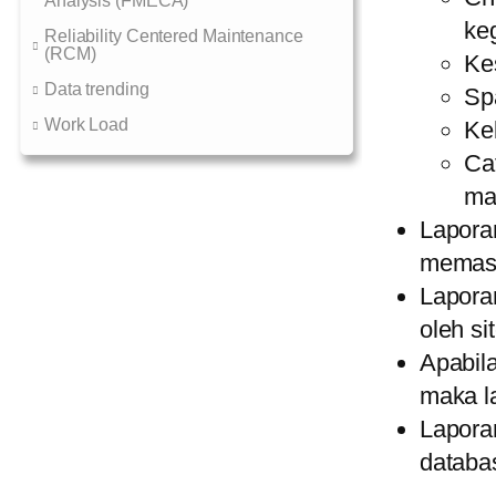
Analysis (FMECA)
ke
Reliability Centered Maintenance
(RCM)
Ke
Data trending
Sp
Work Load
Ke
Ca
ma
Laporan
memast
Laporan
oleh s
Apabil
maka la
Lapora
databa