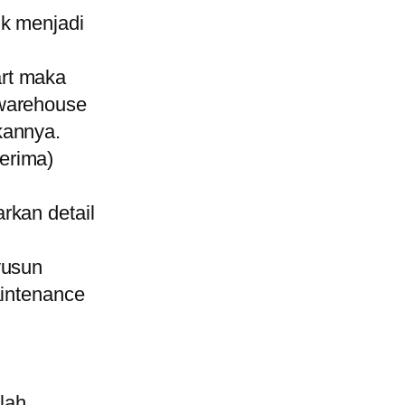
uk menjadi
rt maka
 warehouse
kannya.
erima)
rkan detail
usun
aintenance
lah