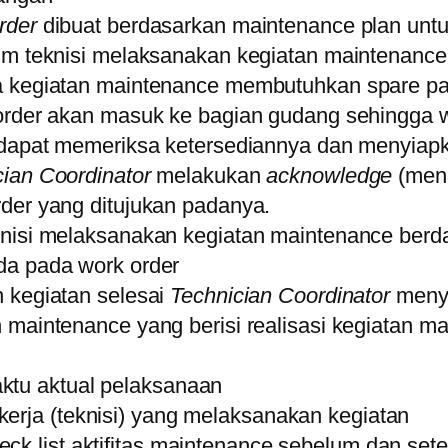
rder
dibuat berdasarkan maintenance plan unt
tim teknisi melaksanakan kegiatan maintenance
a kegiatan maintenance membutuhkan spare pa
 order akan masuk ke bagian gudang sehingga
r dapat memeriksa ketersediannya dan menyiap
cian Coordinator
melakukan
acknowledge
(men
rder yang ditujukan padanya.
knisi melaksanakan kegiatan maintenance berda
da pada work order
h kegiatan selesai
Technician Coordinator
meny
 maintenance yang berisi realisasi kegiatan m
:
ktu aktual pelaksanaan
kerja (teknisi) yang melaksanakan kegiatan
ck list aktifitas maintenance sebelum dan sete