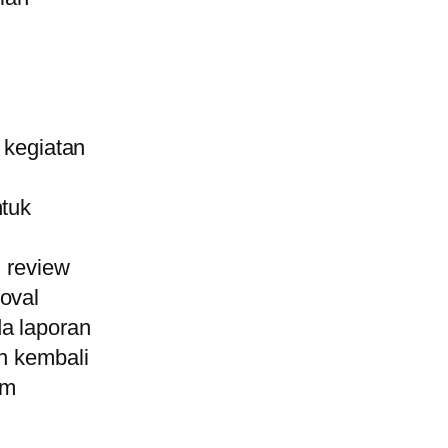
 kegiatan
ntuk
n review
oval
a laporan
an kembali
am