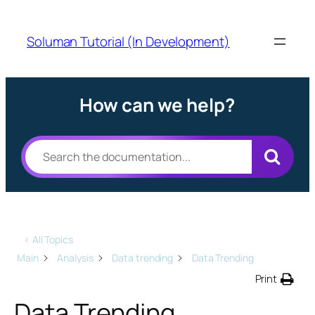
Soluman Tutorial (In Development)
How can we help?
< All Topics
Main
Analysis
Data trending
Data Trending
Print
Data Trending