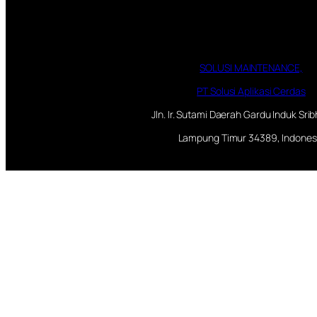
SOLUSI MAINTENANCE,
PT Solusi Aplikasi Cerdas
Jln. Ir. Sutami Daerah Gardu Induk Sr
Lampung Timur 34389, Indones
+62 812 7968 2986
customer.service@solusi-maintena