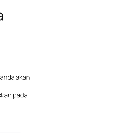
a
anda akan
askan pada