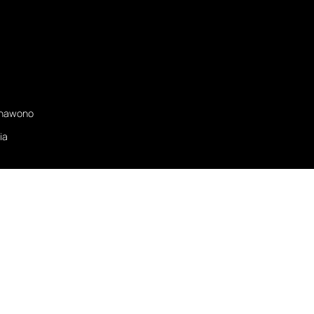
ibhawono
ia
nce.com
Proudly powered by
WordPress