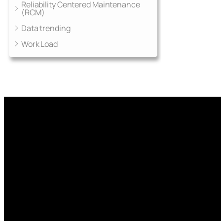
Reliability Centered Maintenance
(RCM)
Data trending
Work Load