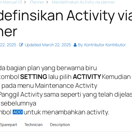
n Manual V3
Planner
Mendefinsikan Activity via planner
efinsikan Activity vi
ner
22, 2025
Updated
March 22, 2025
By
Kontributor Kontributor
ada bagian plan yang berwarna biru
tombol
SETTING
lalu pilih
ACTIVITY
Kemudian 
 pada menu Maintenance Activity
Panggil Activity sama seperti yang telah dijel
 sebelumnya
ombol
untuk menambahkan activity.