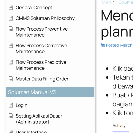
Main
Soluma
General Concept
Mend
CMMS Soluman Philosophy
plan
Flow Process Preventive
Maintenance
Flow Process Corrective
Posted
March 
Maintenance
Flow Process Predictive
Klik p
Maintenance
Tekan 
Master Data Filling Order
dibawa
Soluman Manual V3
Buat / 
bagian
Login
Klik t
Setting Aplikasi Dasar
(Administrator)
User Interface